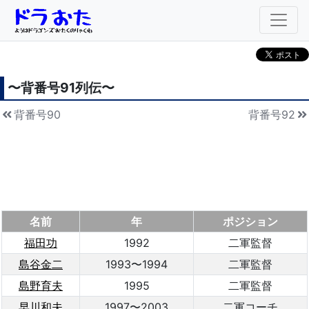
〜背番号
91
列伝〜
背番号90
背番号92
名前
年
ポジション
福田功
1992
二軍監督
島谷金二
1993〜1994
二軍監督
島野育夫
1995
二軍監督
早川和夫
1997〜2003
二軍コーチ