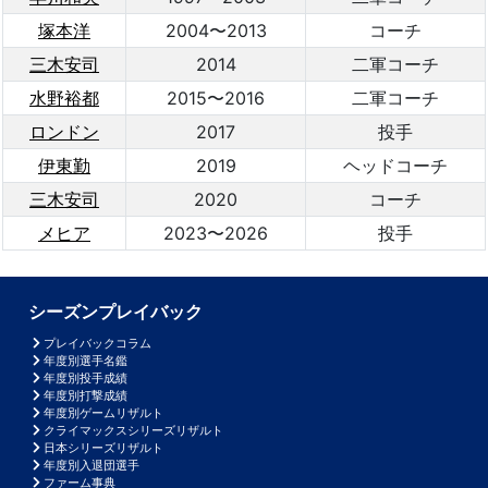
塚本洋
2004〜2013
コーチ
三木安司
2014
二軍コーチ
水野裕都
2015〜2016
二軍コーチ
ロンドン
2017
投手
伊東勤
2019
ヘッドコーチ
三木安司
2020
コーチ
メヒア
2023〜2026
投手
シーズンプレイバック
プレイバックコラム
年度別選手名鑑
年度別投手成績
年度別打撃成績
年度別ゲームリザルト
クライマックスシリーズリザルト
日本シリーズリザルト
年度別入退団選手
ファーム事典