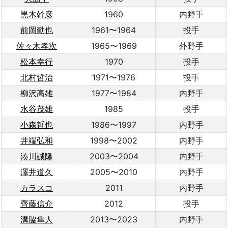
黒木幹彦
1960
内野手
前岡勤也
1961〜1964
投手
佐々木孝次
1965〜1969
外野手
松本幸行
1970
投手
北村哲治
1971〜1976
投手
柳沢高雄
1977〜1984
内野手
水谷茂雄
1985
投手
小森哲也
1986〜1997
内野手
井端弘和
1998〜2002
内野手
湊川誠隆
2003〜2004
内野手
澤井道久
2005〜2010
内野手
カラスコ
2011
内野手
齊藤信介
2012
投手
溝脇隼人
2013〜2023
内野手