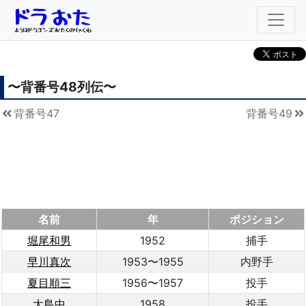
〜背番号
48
列伝〜
背番号47
背番号49
名前
年
ポジション
堀尾和男
1952
捕手
早川真次
1953〜1955
内野手
夏目順三
1956〜1957
投手
大島中
1958
投手