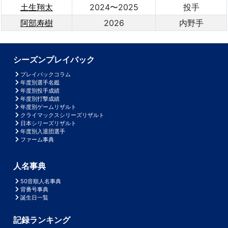
土生翔太
2024〜2025
投手
阿部寿樹
2026
内野手
シーズンプレイバック
プレイバックコラム
年度別選手名鑑
年度別投手成績
年度別打撃成績
年度別ゲームリザルト
クライマックスシリーズリザルト
日本シリーズリザルト
年度別入退団選手
ファーム事典
人名事典
50音順人名事典
背番号事典
誕生日一覧
記録ランキング