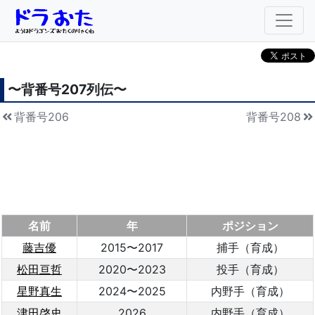
〜背番号
207
列伝〜
背番号206
背番号208
名前
年
ポジション
藤吉優
2015〜2017
捕手（育成）
松田亘哲
2020〜2023
投手（育成）
星野真生
2024〜2025
内野手（育成）
津田啓史
2026
内野手（育成）