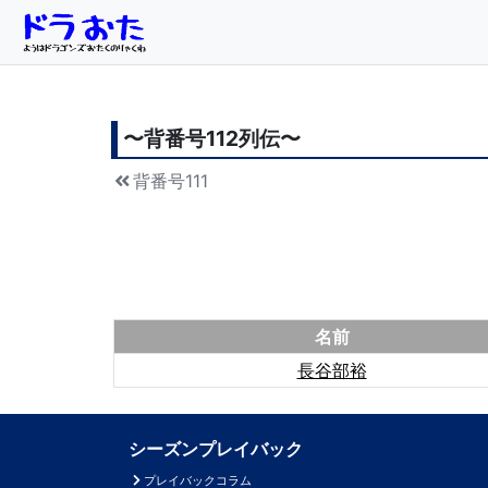
〜背番号
112
列伝〜
背番号111
名前
長谷部裕
シーズンプレイバック
プレイバックコラム