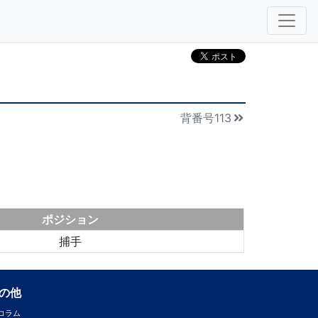
背番号113
ポジション
捕手
の他
コラム