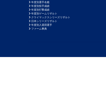
年度別選手名鑑
年度別投手成績
年度別打撃成績
年度別ゲームリザルト
クライマックスシリーズリザルト
日本シリーズリザルト
年度別入退団選手
ファーム事典